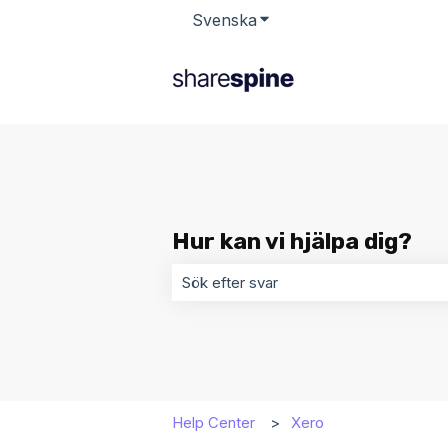
Svenska
Visa undermenyer för öv
Hur kan vi hjälpa dig?
Det finns inga förslag eftersom sökf
Help Center
Xero