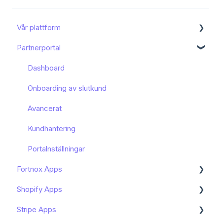
Vår plattform
Partnerportal
Kom igång
Funktioner och användning
Dashboard
Bokföring och moms
Onboarding av slutkund
Mitt konto
Avancerat
Arbeta med artiklar
Kundhantering
Avstämning
Portalnställningar
Fortnox Apps
Ordlista
Shopify Apps
Manipulators
Kom igång - Fortnox Marketplace
Stripe Apps
Manipulator conditions
Bokföring av Shopify - Fortnox Marketplace
Kom igång - Shopify Apps