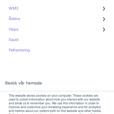
WM3
Kända begränsningar
Kom igång
Åhléns
Kom igång
Vipps
Kom igång
Squid
Funktioner och användning
Funktioner och användning
Felhantering
Kända begränsningar
Besök vår hemsida
This website stores cookies on your computer. These cookies are
used to collect information about how you interact with our website
and allow us to remember you. We use this information in order to
improve and customize your browsing experience and for analytics
and metrics about our visitors both on this website and other media.