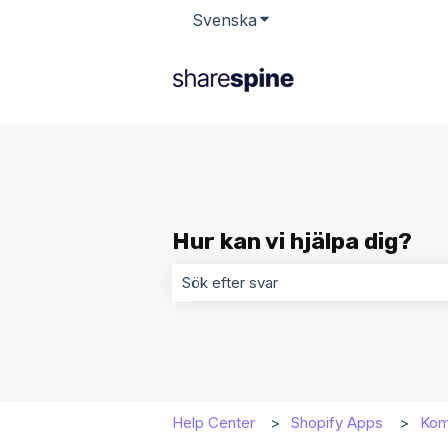
Svenska
Visa undermenyer för öv
Hur kan vi hjälpa dig?
Det finns inga förslag eftersom sökf
Help Center
Shopify Apps
Kom