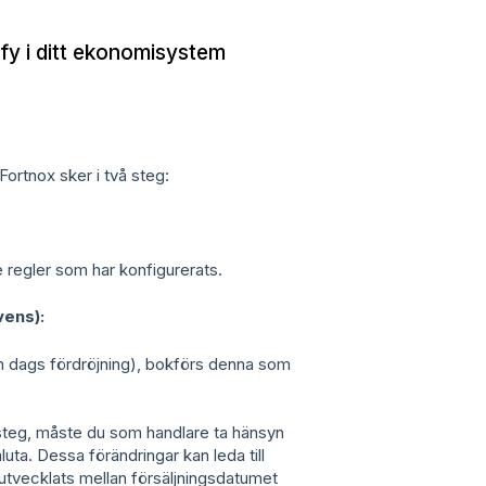
ify i ditt ekonomisystem
ortnox sker i två steg:
e regler som har konfigurerats.
vens):
n dags fördröjning), bokförs denna som
 steg, måste du som handlare ta hänsyn
aluta. Dessa förändringar kan leda till
 utvecklats mellan försäljningsdatumet