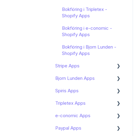
Fortnox Marketplace
Sharespine API
Bokföring i Tripletex -
Bokföring av
Shopify Apps
WooCommerce - Fortnox
Bokföring i e-conomic -
Marketplace
Shopify Apps
Bokföring i Bjorn Lunden -
Shopify Apps
Stripe Apps
Bjorn Lunden Apps
Hantera prenumerationen
av min Stripe App
Spiris Apps
Kom igång
Konfigurera din integration
Tripletex Apps
Klarna integration Bjorn
Kom igång Spiris Apps
Kända begränsningar
Lunden
e-conomic Apps
Kom igång
Kom igång - Tripletex Apps
Zettle by PayPal integration
Paypal Apps
Funktioner och användning
Kom igång
Bjorn Lunden