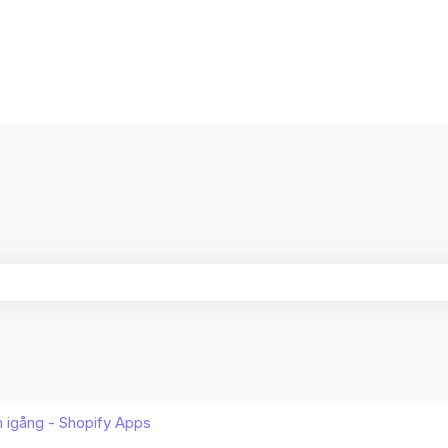
ersättningar
ältet är tomt.
 igång - Shopify Apps