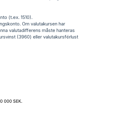
to (t.ex. 1510).
ingskonto. Om valutakursen har
enna valutadifferens måste hanteras
rsvinst (3960) eller valutakursförlust