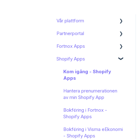
Vår plattform
Partnerportal
Kom igång
Fortnox Apps
Funktioner och användning
Dashboard
Shopify Apps
Bokföring och moms
Onboarding av slutkund
Kom igång - Fortnox
Marketplace
Mitt konto
Avancerat
Kom igång - Shopify
Bokföring av Shopify -
Apps
Arbeta med artiklar
Kundhantering
Fortnox Marketplace
Hantera prenumerationen
Avstämning
Portalnställningar
Bokföring av PayPal -
av min Shopify App
Fortnox Marketplace
Ordlista
Bokföring i Fortnox -
Bokföring av Klarna -
Shopify Apps
Manipulators
Fortnox Marketplace
Bokföring i Visma eEkonomi
Manipulator conditions
Bokföring av Stripe -
- Shopify Apps