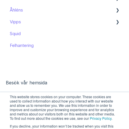
Åhléns
Kom igång
Vipps
Kom igång
Squid
Funktioner och användning
Funktioner och användning
Felhantering
Kända begränsningar
Besök vår hemsida
This website stores cookies on your computer. These cookies are
used to collect information about how you interact with our website
and allow us to remember you. We use this information in order to
improve and customize your browsing experience and for analytics
and metrics about our visitors both on this website and other media.
To find out more about the cookies we use, see our
Privacy Policy
.
If you decline, your information won’t be tracked when you visit this