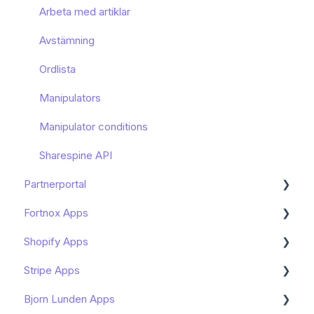
Arbeta med artiklar
Avstämning
Ordlista
Manipulators
Manipulator conditions
Sharespine API
Partnerportal
Fortnox Apps
Dashboard
Shopify Apps
Onboarding av slutkund
Kom igång - Fortnox Marketplace
Stripe Apps
Avancerat
Bokföring av Shopify - Fortnox Marketplace
Kom igång - Shopify Apps
Bjorn Lunden Apps
Kundhantering
Bokföring av PayPal - Fortnox Marketplace
Hantera prenumerationen av min Shopify App
Hantera prenumerationen av min Stripe App