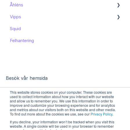
Åhléns
Kom igång
Vipps
Kom igång
Squid
Funktioner och användning
Funktioner och användning
Felhantering
Kända begränsningar
Besök vår hemsida
This website stores cookies on your computer. These cookies are
used to collect information about how you interact with our website
and allow us to remember you. We use this information in order to
improve and customize your browsing experience and for analytics
and metrics about our visitors both on this website and other media.
To find out more about the cookies we use, see our
Privacy Policy
.
If you decline, your information won’t be tracked when you visit this
website. A single cookie will be used in your browser to remember