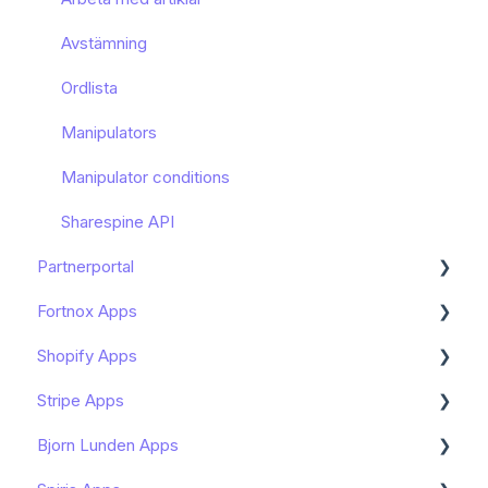
Avstämning
Ordlista
Manipulators
Manipulator conditions
Sharespine API
Partnerportal
Fortnox Apps
Dashboard
Shopify Apps
Onboarding av slutkund
Kom igång - Fortnox Marketplace
Stripe Apps
Avancerat
Bokföring av Shopify - Fortnox Marketplace
Kom igång - Shopify Apps
Bjorn Lunden Apps
Kundhantering
Bokföring av PayPal - Fortnox Marketplace
Hantera prenumerationen av min Shopify App
Hantera prenumerationen av min Stripe App