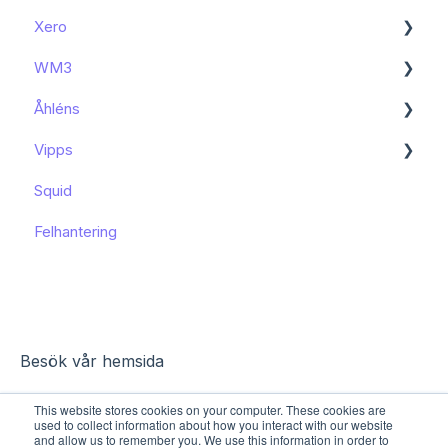
Xero
Kom igång
WM3
Kända begränsningar
Kom igång
Åhléns
Kom igång
Vipps
Kom igång
Squid
Funktioner och användning
Funktioner och användning
Felhantering
Kända begränsningar
Besök vår hemsida
This website stores cookies on your computer. These cookies are
used to collect information about how you interact with our website
and allow us to remember you. We use this information in order to