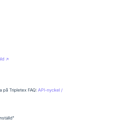
ild ↗
ta på Tripletex FAQ:
API-nyckel /
nställd"