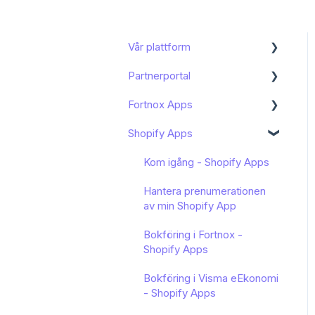
Vår plattform
Partnerportal
Kom igång
Fortnox Apps
Funktioner och användning
Dashboard
Shopify Apps
Bokföring och moms
Onboarding av slutkund
Kom igång - Fortnox
Marketplace
Mitt konto
Avancerat
Kom igång - Shopify Apps
Bokföring av Shopify -
Arbeta med artiklar
Kundhantering
Hantera prenumerationen
Fortnox Marketplace
av min Shopify App
Avstämning
Portalnställningar
Bokföring av PayPal -
Bokföring i Fortnox -
Fortnox Marketplace
Ordlista
Shopify Apps
Bokföring av Klarna -
Manipulators
Bokföring i Visma eEkonomi
Fortnox Marketplace
- Shopify Apps
Manipulator conditions
Bokföring av Stripe -