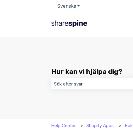
Svenska
Visa undermenyer för öv
Hur kan vi hjälpa dig?
Det finns inga förslag eftersom sökf
Help Center
Shopify Apps
Bokf