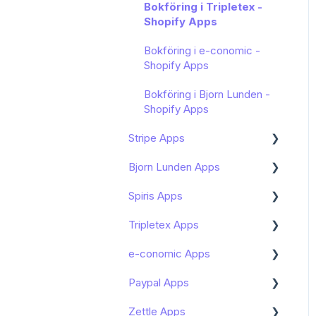
Bokföring i Tripletex -
Fortnox Marketplace
Sharespine API
Shopify Apps
Bokföring av
Bokföring i e-conomic -
WooCommerce - Fortnox
Shopify Apps
Marketplace
Bokföring i Bjorn Lunden -
Shopify Apps
Stripe Apps
Bjorn Lunden Apps
Hantera prenumerationen
av min Stripe App
Spiris Apps
Kom igång
Konfigurera din integration
Tripletex Apps
Klarna integration Bjorn
Kom igång Spiris Apps
Kända begränsningar
Lunden
e-conomic Apps
Kom igång
Kom igång - Tripletex Apps
Zettle by PayPal integration
Paypal Apps
Funktioner och användning
Kom igång
Bjorn Lunden
Zettle Apps
Kända begränsningar
Funktioner och användning
Kom igång med PayPal Pro
Butikskassa (SIE Pro)