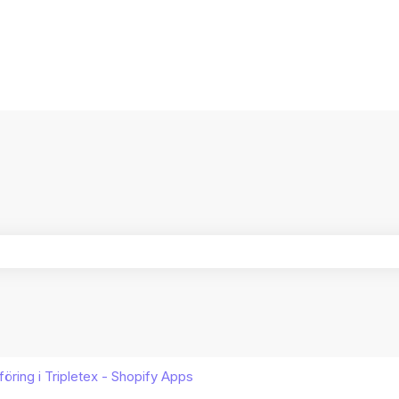
ersättningar
ältet är tomt.
öring i Tripletex - Shopify Apps