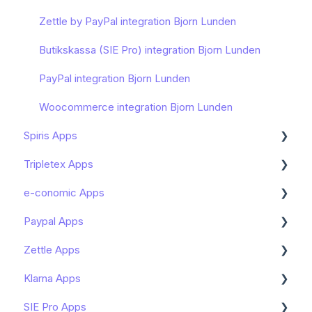
Manipulators
Bokföring av WooCommerce - Fortnox
Bokföring i Tripletex - Shopify Apps
Zettle by PayPal integration Bjorn Lunden
Marketplace
Manipulator conditions
Bokföring i e-conomic - Shopify Apps
Butikskassa (SIE Pro) integration Bjorn Lunden
Sharespine API
Bokföring i Bjorn Lunden - Shopify Apps
PayPal integration Bjorn Lunden
Woocommerce integration Bjorn Lunden
Spiris Apps
Tripletex Apps
Kom igång Spiris Apps
e-conomic Apps
Kom igång
Kom igång - Tripletex Apps
Paypal Apps
Funktioner och användning
Kom igång
Zettle Apps
Kända begränsningar
Funktioner och användning
Kom igång med PayPal Pro
Klarna Apps
Felsökning
Kända begränsningar
Andra artiklar kring PayPal Pro
Zettle By PayPal
SIE Pro Apps
Felsökning
Kom igång (Flex - Avancerad)
Kom igång