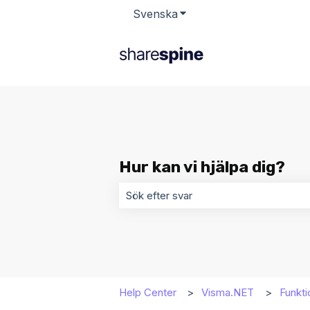
Svenska
Visa undermenyer för öv
Hur kan vi hjälpa dig?
Det finns inga förslag eftersom sökf
Help Center
Visma.NET
Funkti