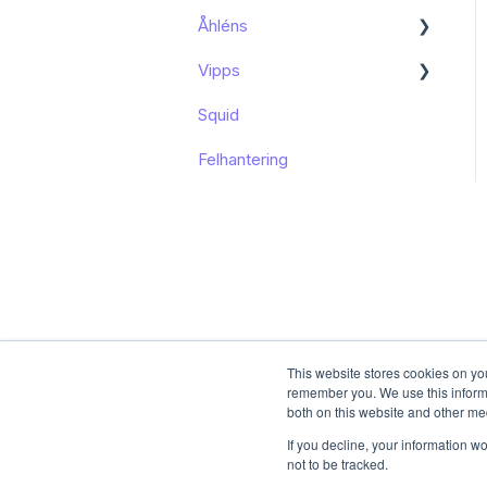
Åhléns
Kom igång
Vipps
Kom igång
Squid
Funktioner och
Funktioner och
användning
användning
Felhantering
Kända begränsningar
This website stores cookies on yo
remember you. We use this informa
both on this website and other me
If you decline, your information w
not to be tracked.