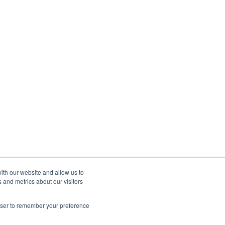
ith our website and allow us to
 and metrics about our visitors
rowser to remember your preference
Upphovsrätt © 2026, Sharespine AB