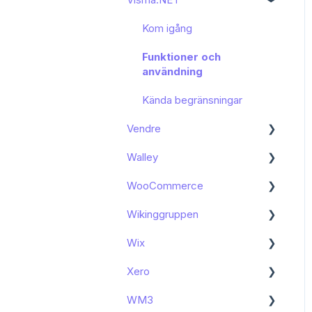
användning
Funktioner och
Kom igång
användning
Funktioner och
Felsökning
användning
Kända begränsningar
Vendre
Walley
Kom igång
WooCommerce
Funktioner och
Kom igång
användning
Wikinggruppen
Kom igång
Wix
Kända begränsningar
Kom igång
Xero
Kom igång
WM3
Kända begränsningar
Kom igång