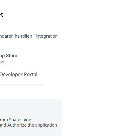
et
daren ha rollen “Integration
pp Store:
on