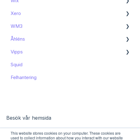
Wix
Kända begränsningar
Kom igång
Xero
Kom igång
WM3
Kända begränsningar
Kom igång
Åhléns
Kom igång
Vipps
Kom igång
Squid
Funktioner och användning
Funktioner och användning
Felhantering
Kända begränsningar
Besök vår hemsida
This website stores cookies on your computer. These cookies are
used to collect information about how you interact with our website