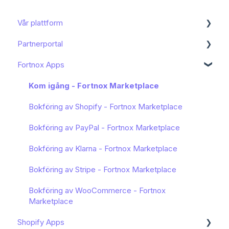
Vår plattform
Partnerportal
Kom igång
Fortnox Apps
Funktioner och användning
Dashboard
Bokföring och moms
Onboarding av slutkund
Kom igång - Fortnox Marketplace
Mitt konto
Avancerat
Bokföring av Shopify - Fortnox Marketplace
Arbeta med artiklar
Kundhantering
Bokföring av PayPal - Fortnox Marketplace
Avstämning
Portalnställningar
Bokföring av Klarna - Fortnox Marketplace
Ordlista
Bokföring av Stripe - Fortnox Marketplace
Manipulators
Bokföring av WooCommerce - Fortnox
Marketplace
Manipulator conditions
Shopify Apps