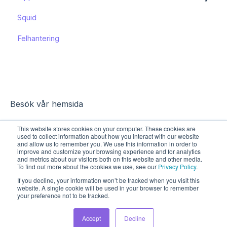
Squid
Funktioner och användning
Funktioner och användning
Felhantering
Kända begränsningar
Besök vår hemsida
This website stores cookies on your computer. These cookies are
used to collect information about how you interact with our website
and allow us to remember you. We use this information in order to
improve and customize your browsing experience and for analytics
and metrics about our visitors both on this website and other media.
To find out more about the cookies we use, see our
Privacy Policy
.
If you decline, your information won’t be tracked when you visit this
website. A single cookie will be used in your browser to remember
your preference not to be tracked.
Upphovsrätt © 2026, Sharespine AB
Accept
Decline