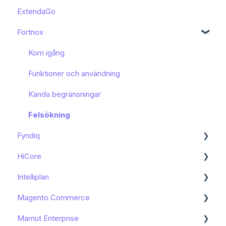
ExtendaGo
Kom igång
Fortnox
Kom igång
Funktioner och användning
Kända begränsningar
Felsökning
Fyndiq
HiCore
Kom igång
Intelliplan
Funktioner och användning
Kom igång
Magento Commerce
Kända begränsningar
Kom igång
Mamut Enterprise
Kom igång