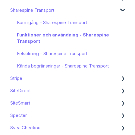
Sharespine Transport
Kända begränsningar
Kom igång
Kända begränsningar
Kom igång - Sharespine Transport
Funktioner och användning - Sharespine
Transport
Felsökning - Sharespine Transport
Kända begränsningar - Sharespine Transport
Stripe
SiteDirect
Kom igång
SiteSmart
Funktioner och användning
Kom igång
Specter
Kända begränsningar
Funktioner och användning
Kom igång
Svea Checkout
Funktioner och användning
Kom igång