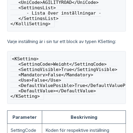
   <UniCode>AGILITYROAD</UniCode>
   <SettingsList>
      - Lista över inställningar -
   </SettingsList>
</KolliSetting> 
Varje inställning är i sin tur ett block av typen KSetting:
<KSetting>
   <SettingCode>Weight</SettingCode>
   <SettingVisible>True</SettingVisible>
   <Mandatory>False</Mandatory>
   <Use>False</Use>
   <DefaultValuePosible>True</DefaultValuePos
   <DefaultValue></DefaultValue>
</KSetting> 
Parameter
Beskrivning
SettingCode
Koden för respektive inställning