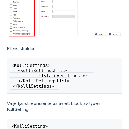
Filens struktur:
<KolliSettings>
   <KolliSettingsList>
 	 - Lista över tjänster -
   </KolliSettingsList>
 </KolliSettings> 
Varje tjänst representeras av ett block av typen
KolliSetting:
<KolliSetting>