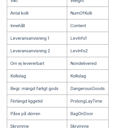
Vikt
Weight
Antal kolli
NumOfKolli
Innehåll
Content
Leveransanvisning 1
LevInfo1
Leveransanvisning 2
LevInfo2
Om ej levererbart
Nondelivered
Kollislag
Kollislag
Begr. mängd farligt gods
DangerousGoods
Förlängd liggetid
ProlongLayTime
Påse på dörren
BagOnDoor
Skrymme
Skrymme