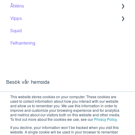
Åhléns
Kom igång
Vipps
Kom igång
Squid
Funktioner och användning
Funktioner och användning
Felhantering
Kända begränsningar
Besök vår hemsida
This website stores cookies on your computer. These cookies are
used to collect information about how you interact with our website
and allow us to remember you. We use this information in order to
improve and customize your browsing experience and for analytics
and metrics about our visitors both on this website and other media.
To find out more about the cookies we use, see our
Privacy Policy
.
If you decline, your information won’t be tracked when you visit this
website. A single cookie will be used in your browser to remember