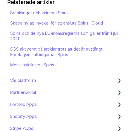
Relaterade artiklar
Betalningar och valutor i Spiris
Skapa ny api nyckel för att ansluta Spiris i Cloud
Spiris och de nya EU-momsreglerna som gäller från 1 juli
2021
OSS aktiverat på artiklar trots att det är avstängt i
Företagsinställningarna i Spiris
Momsinställning i Spiris
Vår plattform
Partnerportal
Kom igång
Fortnox Apps
Funktioner och användning
Dashboard
Shopify Apps
Bokföring och moms
Onboarding av slutkund
Kom igång - Fortnox Marketplace
Stripe Apps
Mitt konto
Avancerat
Bokföring av Shopify - Fortnox Marketplace
Kom igång - Shopify Apps