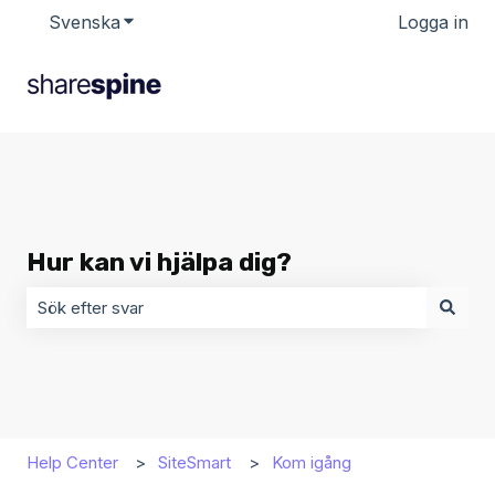
Svenska
Visa undermenyer för översättningar
Logga in
Hur kan vi hjälpa dig?
Det finns inga förslag eftersom sökfältet är tomt.
Help Center
SiteSmart
Kom igång