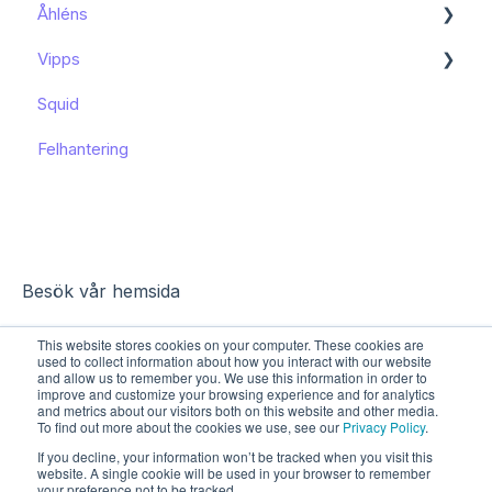
Åhléns
Kom igång
Vipps
Kom igång
Squid
Funktioner och användning
Funktioner och användning
Felhantering
Kända begränsningar
Besök vår hemsida
This website stores cookies on your computer. These cookies are
used to collect information about how you interact with our website
and allow us to remember you. We use this information in order to
improve and customize your browsing experience and for analytics
and metrics about our visitors both on this website and other media.
To find out more about the cookies we use, see our
Privacy Policy
.
If you decline, your information won’t be tracked when you visit this
website. A single cookie will be used in your browser to remember
your preference not to be tracked.