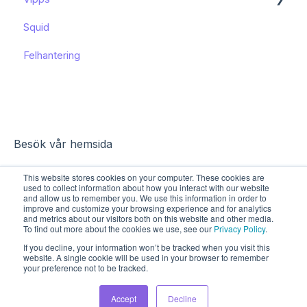
Squid
Funktioner och användning
Funktioner och användning
Felhantering
Kända begränsningar
Besök vår hemsida
This website stores cookies on your computer. These cookies are
used to collect information about how you interact with our website
and allow us to remember you. We use this information in order to
improve and customize your browsing experience and for analytics
and metrics about our visitors both on this website and other media.
To find out more about the cookies we use, see our
Privacy Policy
.
If you decline, your information won’t be tracked when you visit this
website. A single cookie will be used in your browser to remember
your preference not to be tracked.
Upphovsrätt © 2026, Sharespine AB
Accept
Decline