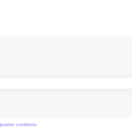
ersättningar
ältet är tomt.
pulator conditions