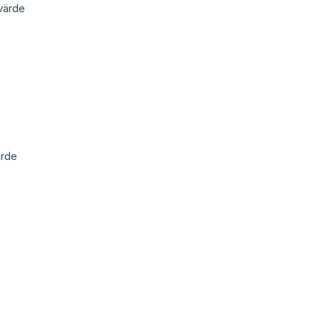
 värde
ärde