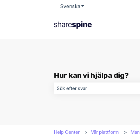
Svenska
Visa undermenyer för öv
Hur kan vi hjälpa dig?
Det finns inga förslag eftersom sökf
Help Center
Vår plattform
Mani