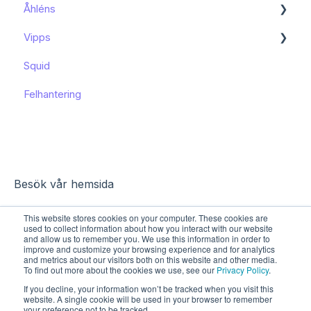
Åhléns
Kom igång
Vipps
Kom igång
Squid
Funktioner och användning
Funktioner och användning
Felhantering
Kända begränsningar
Besök vår hemsida
This website stores cookies on your computer. These cookies are
used to collect information about how you interact with our website
and allow us to remember you. We use this information in order to
improve and customize your browsing experience and for analytics
and metrics about our visitors both on this website and other media.
To find out more about the cookies we use, see our
Privacy Policy
.
If you decline, your information won’t be tracked when you visit this
website. A single cookie will be used in your browser to remember
your preference not to be tracked.