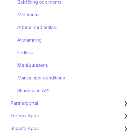
Bokföring och moms
Mitt konto
Arbeta med artiklar
Avstämning
Ordlista
Manipulators
Manipulator conditions
Sharespine API
Partnerportal
Fortnox Apps
Dashboard
Shopify Apps
Onboarding av slutkund
Kom igång - Fortnox Marketplace