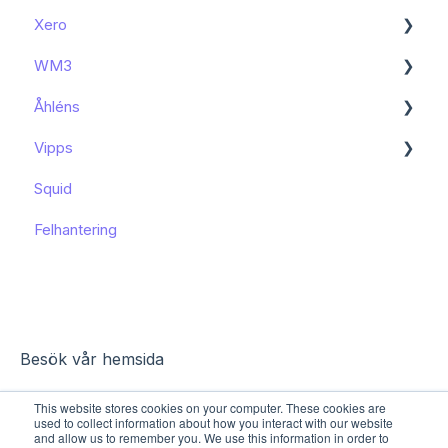
Xero
Kom igång
WM3
Kända begränsningar
Kom igång
Åhléns
Kom igång
Vipps
Kom igång
Squid
Funktioner och användning
Funktioner och användning
Felhantering
Kända begränsningar
Besök vår hemsida
This website stores cookies on your computer. These cookies are
used to collect information about how you interact with our website
and allow us to remember you. We use this information in order to