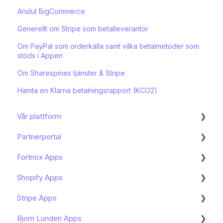
Anslut BigCommerce
Generellt om Stripe som betalleverantör
Om PayPal som orderkälla samt vilka betalmetoder som
stöds i Appen
Om Sharespines tjänster & Stripe
Hämta en Klarna betalningsrapport (KCO2)
Vår plattform
Partnerportal
Kom igång
Fortnox Apps
Funktioner och användning
Dashboard
Shopify Apps
Bokföring och moms
Onboarding av slutkund
Kom igång - Fortnox Marketplace
Stripe Apps
Mitt konto
Avancerat
Bokföring av Shopify - Fortnox Marketplace
Kom igång - Shopify Apps
Bjorn Lunden Apps
Arbeta med artiklar
Kundhantering
Bokföring av PayPal - Fortnox Marketplace
Hantera prenumerationen av min Shopify App
Hantera prenumerationen av min Stripe App