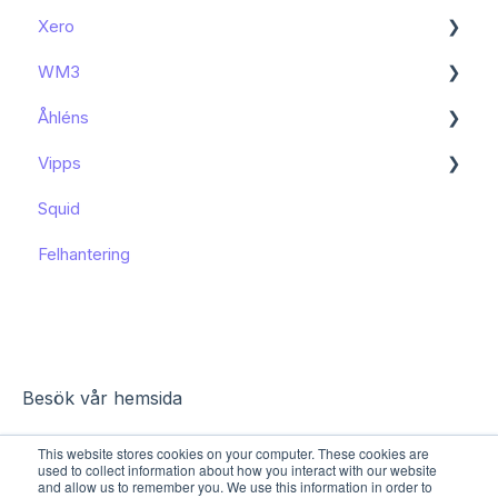
Xero
Kom igång
WM3
Kända begränsningar
Kom igång
Åhléns
Kom igång
Vipps
Kom igång
Squid
Funktioner och användning
Funktioner och användning
Felhantering
Kända begränsningar
Besök vår hemsida
This website stores cookies on your computer. These cookies are
used to collect information about how you interact with our website
and allow us to remember you. We use this information in order to