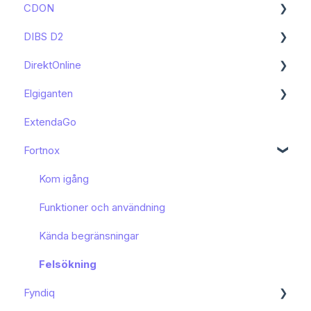
CDON
Kända begränsningar
Kom igång
DIBS D2
Kom igång
DirektOnline
Funktioner och användning
Kom igång
Elgiganten
Kända begränsningar
Funktioner och användning
Kom igång
ExtendaGo
Kom igång
Fortnox
Kom igång
Funktioner och användning
Kända begränsningar
Felsökning
Fyndiq