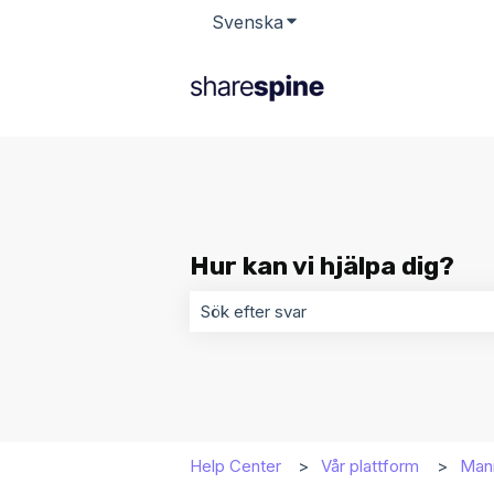
Svenska
Visa undermenyer för öv
Hur kan vi hjälpa dig?
Det finns inga förslag eftersom sökf
Help Center
Vår plattform
Mani