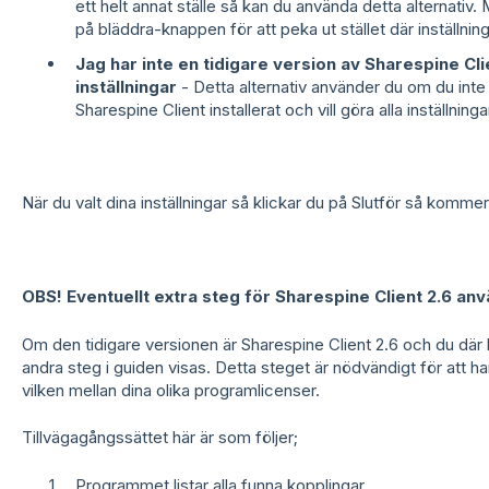
ett helt annat ställe så kan du använda detta alternativ.
på bläddra-knappen för att peka ut stället där inställnin
Jag har inte en tidigare version av Sharespine Clie
inställningar
- Detta alternativ använder du om du inte 
Sharespine Client installerat och vill göra alla inställnin
När du valt dina inställningar så klickar du på Slutför så kom
OBS! Eventuellt extra steg för Sharespine Client 2.6 an
Om den tidigare versionen är Sharespine Client 2.6 och du där 
andra steg i guiden visas. Detta steget är nödvändigt för att 
vilken mellan dina olika programlicenser.
Tillvägagångssättet här är som följer;
Programmet listar alla funna kopplingar