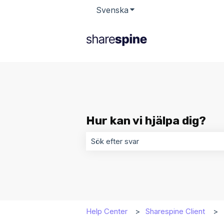
Svenska
Visa undermenyer för öv
Hur kan vi hjälpa dig?
Det finns inga förslag eftersom sökf
Help Center
Sharespine Client