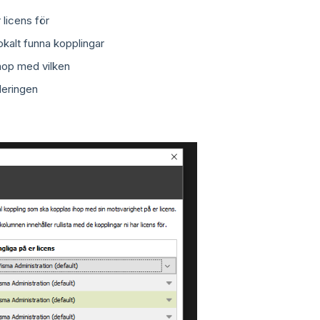
 licens för
okalt funna kopplingar
ihop med vilken
deringen