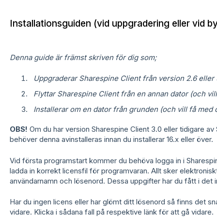
Installationsguiden (vid uppgradering eller vid b
Denna guide är främst skriven för dig som;
Uppgraderar Sharespine Client från version 2.6 eller 
Flyttar Sharespine Client från en annan dator (och vill
Installerar om en dator från grunden (och vill få med d
OBS!
Om du har version Sharespine Client 3.0 eller tidigare av 
behöver denna avinstalleras innan du installerar 16.x eller över.
Vid första programstart kommer du behöva logga in i Sharespine
ladda in korrekt licensfil för programvaran. Allt sker elektroni
användarnamn och lösenord. Dessa uppgifter har du fått i det ini
Har du ingen licens eller har glömt ditt lösenord så finns det s
vidare. Klicka i sådana fall på respektive länk för att gå vidare.