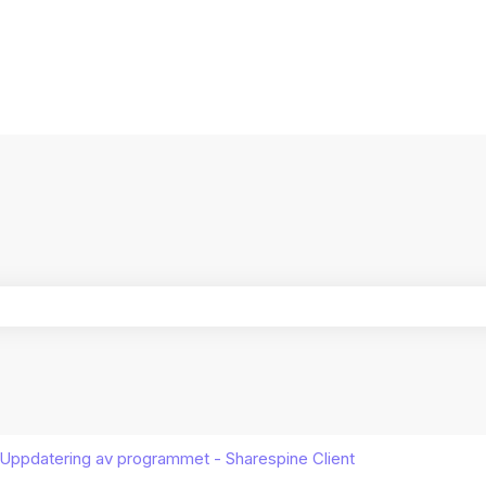
ersättningar
ältet är tomt.
Uppdatering av programmet - Sharespine Client