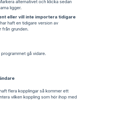
 Markera alternativet och klicka sedan
garna ligger.
nt eller vill inte importera tidigare
har haft en tidigare version av
gar från grunden.
mer programmet gå vidare.
vändare
haft flera kopplingar så kommer ett
hantera vilken koppling som hör ihop med