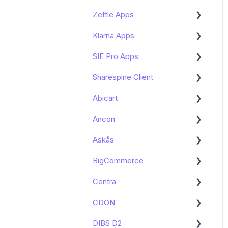
Bokföring i Tripletex -
Fortnox Marketplace
Zettle Apps
Sharespine API
Kända begränsningar
Funktioner och användning
Kom igång med PayPal Pro
Butikskassa (SIE Pro)
Shopify Apps
integration Bjorn Lunden
Bokföring av
Klarna Apps
Felsökning
Kända begränsningar
Andra artiklar kring PayPal
Zettle By PayPal
Bokföring i e-conomic -
WooCommerce - Fortnox
Pro
PayPal integration Bjorn
Shopify Apps
Marketplace
SIE Pro Apps
Felsökning
Kom igång
Lunden
Kom igång (Flex -
Bokföring i Bjorn Lunden -
Sharespine Client
Funktioner och användning
Kom igång - SIE Pro
Avancerad)
Woocommerce integration
Shopify Apps
Bjorn Lunden
Abicart
Kända begränsningar
Funktioner och användning
Kom igång - Sharespine
Kända begränsningar
- SIE Pro
Client
Ancon
Felsökning
Kom igång
Felsökning
Funktioner och användning
Askås
Kända begränsningar
Kom igång
Lösningsförslag med
- Sharespine Client
PayPal Apps
BigCommerce
Kom igång
Felsökning - Sharespine
Client
Centra
Funktioner och användning
Kom igång
Uppdatering av
CDON
Kända begränsningar
Kom igång
programmet - Sharespine
Client
DIBS D2
Kom igång