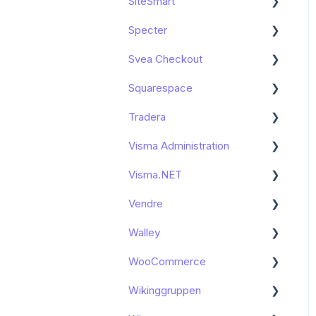
SiteSmart
Funktioner och användning
Kom igång
Specter
Kända begränsningar
Funktioner och användning
Kom igång
Svea Checkout
Funktioner och användning
Kom igång
Squarespace
Funktioner och användning
Kom igång
Tradera
Felsökning
Kända begränsningar
Kända begränsningar
Visma Administration
Kom igång
Kom igång
Visma.NET
Funktioner och användning
Kom igång
Vendre
Funktioner och användning
Kom igång
Walley
Felsökning
Funktioner och användning
Kom igång
WooCommerce
Kända begränsningar
Funktioner och användning
Kom igång
Wikinggruppen
Kom igång