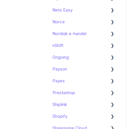
Nets Easy
Felsökning
Felsökning
Kom igång
Norce
Kända begränsningar
Nordisk e-handel
Kom igång
nShift
Funktioner och användning
Kom igång
Ongoing
Funktioner och användning
Kom igång
Payson
Felsökning
Funktioner och användning
Kom igång
Payex
Kända begränsningar
Kom igång
Prestashop
Kända begränsningar
Kom igång
Shiplink
Kända begrändningar
Kom igång
Shopify
Felsökning
Felsökning
Kom igång
Sharespine Cloud
Funktioner och användning
Kom igång