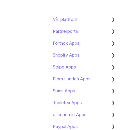
Vår plattform
Partnerportal
Kom igång
Fortnox Apps
Funktioner och användning
Dashboard
Shopify Apps
Bokföring och moms
Onboarding av slutkund
Kom igång - Fortnox
Marketplace
Stripe Apps
Mitt konto
Avancerat
Kom igång - Shopify Apps
Bokföring av Shopify -
Bjorn Lunden Apps
Arbeta med artiklar
Kundhantering
Hantera prenumerationen
Hantera prenumerationen
Fortnox Marketplace
av min Shopify App
av min Stripe App
Spiris Apps
Avstämning
Portalnställningar
Kom igång
Bokföring av PayPal -
Bokföring i Fortnox -
Konfigurera din integration
Fortnox Marketplace
Tripletex Apps
Ordlista
Klarna integration Bjorn
Kom igång Spiris Apps
Shopify Apps
Kända begränsningar
Lunden
Bokföring av Klarna -
e-conomic Apps
Manipulators
Kom igång
Kom igång - Tripletex Apps
Bokföring i Visma eEkonomi
Fortnox Marketplace
Zettle by PayPal integration
- Shopify Apps
Paypal Apps
Manipulator conditions
Funktioner och användning
Kom igång
Bjorn Lunden
Bokföring av Stripe -