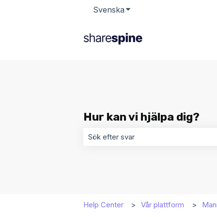
Svenska
Visa undermenyer för öv
Hur kan vi hjälpa dig?
Det finns inga förslag eftersom sökf
Help Center
Vår plattform
Mani