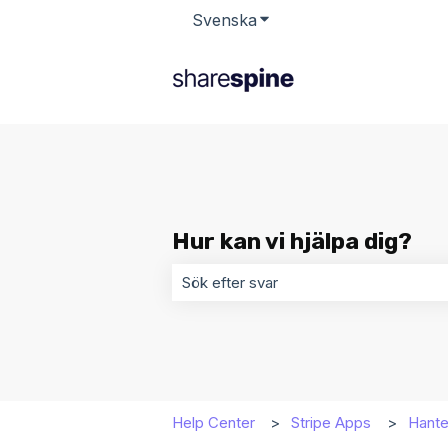
Svenska
Visa undermenyer för öv
Hur kan vi hjälpa dig?
Det finns inga förslag eftersom sökf
Help Center
Stripe Apps
Hante