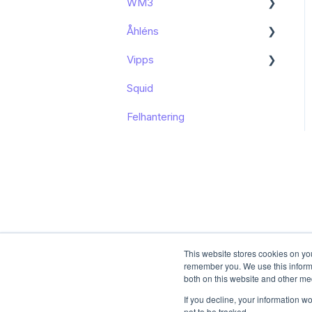
WM3
Kända begränsningar
Kom igång
Åhléns
Kom igång
Vipps
Kom igång
Squid
Funktioner och användning
Funktioner och användning
Felhantering
Kända begränsningar
This website stores cookies on yo
remember you. We use this informa
both on this website and other me
If you decline, your information w
not to be tracked.