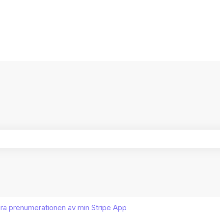
ersättningar
ältet är tomt.
ra prenumerationen av min Stripe App