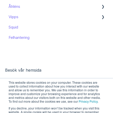
Åhléns
Kom igång
Vipps
Kom igång
Squid
Funktioner och användning
Funktioner och användning
Felhantering
Kända begränsningar
Besök vår hemsida
This website stores cookies on your computer. These cookies are
used to collect information about how you interact with our website
and allow us to remember you. We use this information in order to
improve and customize your browsing experience and for analytics
and metrics about our visitors both on this website and other media.
To find out more about the cookies we use, see our
Privacy Policy
.
If you decline, your information won’t be tracked when you visit this
website. A single cookie will be used in your browser to remember