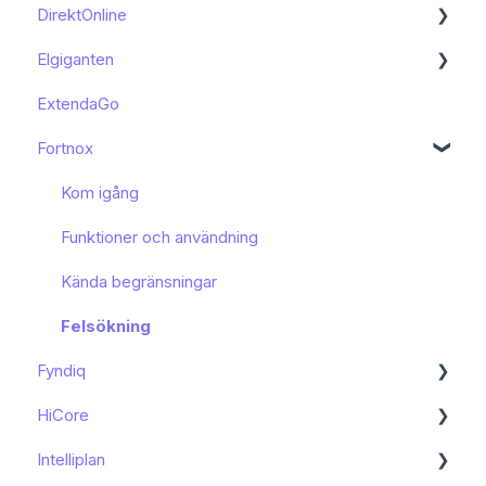
DirektOnline
Funktioner och användning
Kom igång
Elgiganten
Kända begränsningar
Funktioner och användning
Kom igång
ExtendaGo
Kom igång
Fortnox
Kom igång
Funktioner och användning
Kända begränsningar
Felsökning
Fyndiq
HiCore
Kom igång
Intelliplan
Funktioner och användning
Kom igång