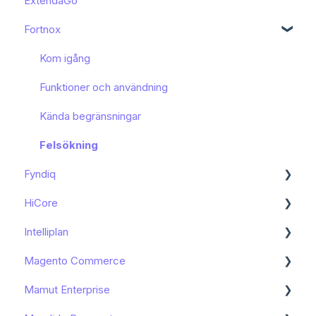
ExtendaGo
Kom igång
Fortnox
Kom igång
Funktioner och användning
Kända begränsningar
Felsökning
Fyndiq
HiCore
Kom igång
Intelliplan
Funktioner och användning
Kom igång
Magento Commerce
Kända begränsningar
Kom igång
Mamut Enterprise
Kom igång