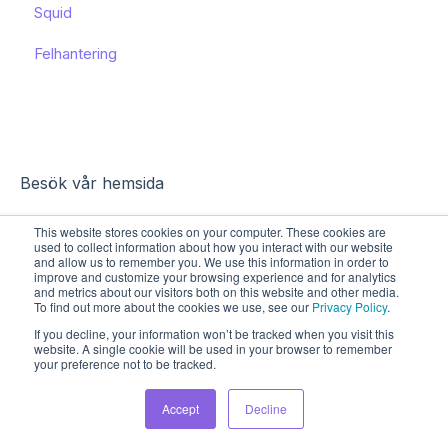
Squid
Funktioner och användning
Funktioner och användning
Felhantering
Kända begränsningar
Besök vår hemsida
This website stores cookies on your computer. These cookies are
used to collect information about how you interact with our website
and allow us to remember you. We use this information in order to
improve and customize your browsing experience and for analytics
and metrics about our visitors both on this website and other media.
To find out more about the cookies we use, see our
Privacy Policy
.
If you decline, your information won’t be tracked when you visit this
website. A single cookie will be used in your browser to remember
your preference not to be tracked.
Upphovsrätt © 2026, Sharespine AB
Accept
Decline