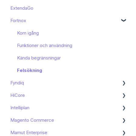
ExtendaGo
Kom igång
Fortnox
Kom igång
Funktioner och användning
Kända begränsningar
Felsökning
Fyndiq
HiCore
Kom igång
Intelliplan
Funktioner och användning
Kom igång
Magento Commerce
Kända begränsningar
Kom igång
Mamut Enterprise
Kom igång