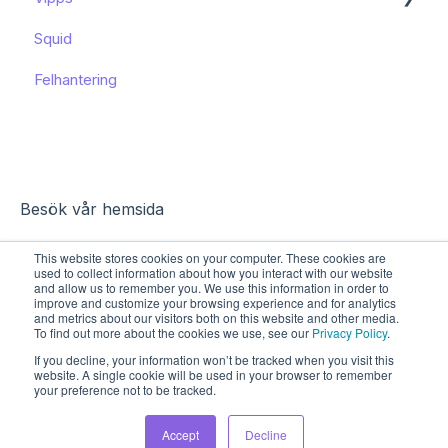
Squid
Funktioner och användning
Funktioner och användning
Felhantering
Kända begränsningar
Besök vår hemsida
This website stores cookies on your computer. These cookies are
used to collect information about how you interact with our website
and allow us to remember you. We use this information in order to
improve and customize your browsing experience and for analytics
and metrics about our visitors both on this website and other media.
To find out more about the cookies we use, see our
Privacy Policy
.
If you decline, your information won’t be tracked when you visit this
website. A single cookie will be used in your browser to remember
your preference not to be tracked.
Upphovsrätt © 2026, Sharespine AB
Accept
Decline