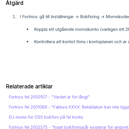
Åtgärd
I Fortnox: gå till Inställningar → Bokföring → Momskoder
Koppla ett utgående momskonto (vanligen ett 2
Kontrollera att kontot finns i kontoplanen och är a
Relaterade artiklar
Fortnox fel 2000107 - "Värdet är för långt"
Fortnox fel 2001089 - "Faktura XXXX: Betaldatum kan inte ligg
EU-moms för OSS bokförs på fel konto
Fortnox fel 2002375 - "Inget bokföringsår existerar för angive