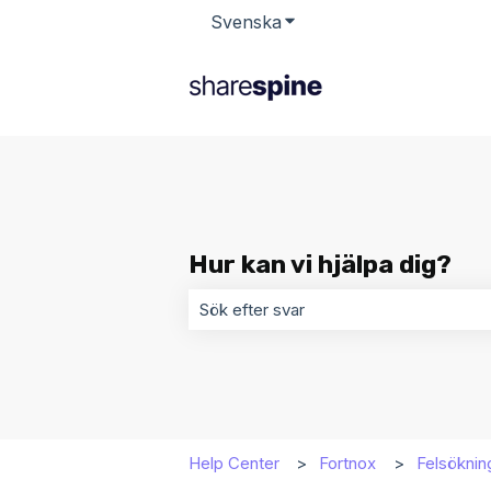
Svenska
Visa undermenyer för öv
Hur kan vi hjälpa dig?
Det finns inga förslag eftersom sökf
Help Center
Fortnox
Felsöknin