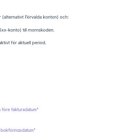
 (alternativt Förvalda konton) och:
6xx-konto) till momskoden.
ktivt för aktuell period.
a före fakturadatum"
t bokföringsdatum"