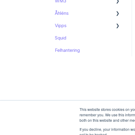
WM3
Kända begränsningar
Kom igång
Åhléns
Kom igång
Vipps
Kom igång
Squid
Funktioner och användning
Funktioner och användning
Felhantering
Kända begränsningar
This website stores cookies on yo
remember you. We use this informa
both on this website and other me
If you decline, your information w
not to be tracked.