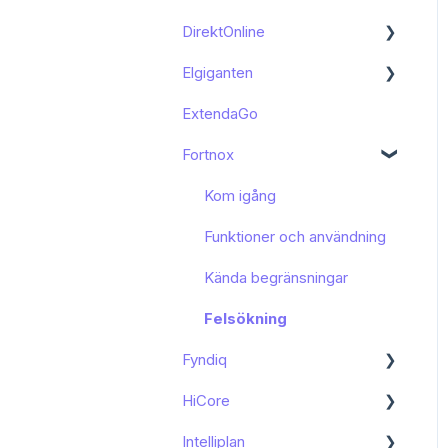
DirektOnline
Funktioner och användning
Kom igång
Elgiganten
Kända begränsningar
Funktioner och användning
Kom igång
ExtendaGo
Kom igång
Fortnox
Kom igång
Funktioner och användning
Kända begränsningar
Felsökning
Fyndiq
HiCore
Kom igång
Intelliplan
Funktioner och användning
Kom igång