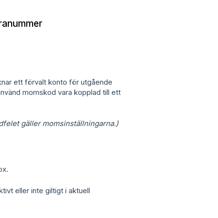
turanummer
r ett förvalt konto för utgående
använd momskod vara kopplad till ett
felet gäller momsinställningarna.)
ox.
t eller inte giltigt i aktuell