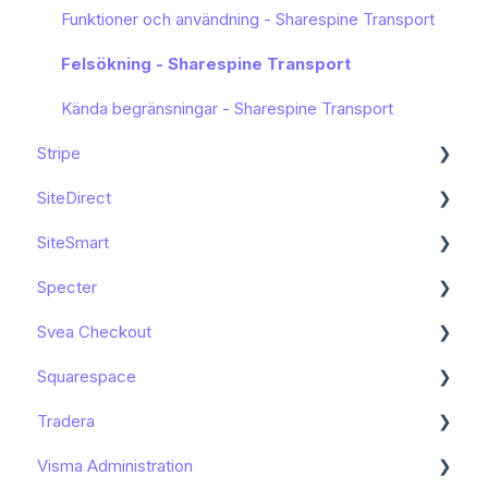
Funktioner och användning - Sharespine Transport
Felsökning - Sharespine Transport
Kända begränsningar - Sharespine Transport
Stripe
SiteDirect
Kom igång
SiteSmart
Funktioner och användning
Kom igång
Specter
Kända begränsningar
Funktioner och användning
Kom igång
Svea Checkout
Funktioner och användning
Kom igång
Squarespace
Funktioner och användning
Kom igång
Tradera
Felsökning
Kända begränsningar
Kända begränsningar
Visma Administration
Kom igång
Kom igång