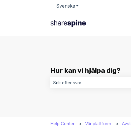
Svenska
Visa undermenyer för öv
Hur kan vi hjälpa dig?
Det finns inga förslag eftersom sökf
Help Center
Vår plattform
Avs