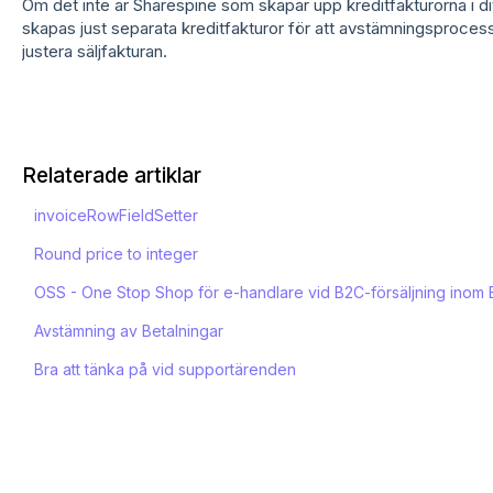
Om det inte är Sharespine som skapar upp kreditfakturorna i dit
skapas just separata kreditfakturor för att avstämningsproces
justera säljfakturan.
Relaterade artiklar
invoiceRowFieldSetter
Round price to integer
OSS - One Stop Shop för e-handlare vid B2C-försäljning inom
Avstämning av Betalningar
Bra att tänka på vid supportärenden