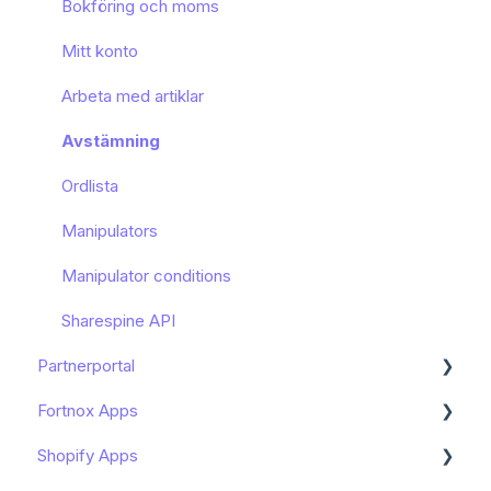
Bokföring och moms
Mitt konto
Arbeta med artiklar
Avstämning
Ordlista
Manipulators
Manipulator conditions
Sharespine API
Partnerportal
Fortnox Apps
Dashboard
Shopify Apps
Onboarding av slutkund
Kom igång - Fortnox Marketplace