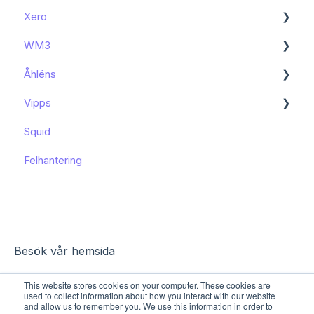
Xero
Kom igång
WM3
Kända begränsningar
Kom igång
Åhléns
Kom igång
Vipps
Kom igång
Squid
Funktioner och användning
Funktioner och användning
Felhantering
Kända begränsningar
Besök vår hemsida
This website stores cookies on your computer. These cookies are
used to collect information about how you interact with our website
and allow us to remember you. We use this information in order to