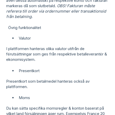
även dessa automatiskt på respektive konto och fakturan
markeras då som slutbetald.
OBS! Fakturan måste
referera till order via ordernummer eller transaktionsid
från betalning.
Övrig funktionalitet
Valutor
I plattformen hanteras olika valutor utifrån de
förutsättningar som ges från respektive betalleverantör &
ekonomisystem.
Presentkort
Presentkort som betalmedel hanteras också av
plattformen.
Moms
Du kan sätta specifika momsregler & konton baserat på
vilket land försäljningen äger rum. Exempelvis France 20