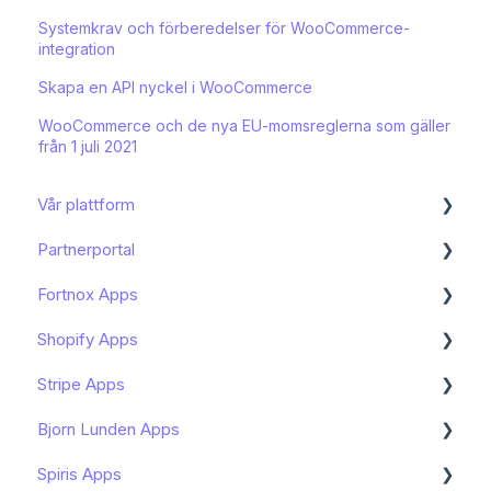
Systemkrav och förberedelser för WooCommerce-
integration
Skapa en API nyckel i WooCommerce
WooCommerce och de nya EU-momsreglerna som gäller
från 1 juli 2021
Vår plattform
Partnerportal
Kom igång
Fortnox Apps
Funktioner och användning
Dashboard
Shopify Apps
Bokföring och moms
Onboarding av slutkund
Kom igång - Fortnox Marketplace
Stripe Apps
Mitt konto
Avancerat
Bokföring av Shopify - Fortnox Marketplace
Kom igång - Shopify Apps
Bjorn Lunden Apps
Arbeta med artiklar
Kundhantering
Bokföring av PayPal - Fortnox Marketplace
Hantera prenumerationen av min Shopify App
Hantera prenumerationen av min Stripe App
Spiris Apps
Avstämning
Portalnställningar
Bokföring av Klarna - Fortnox Marketplace
Bokföring i Fortnox - Shopify Apps
Konfigurera din integration
Kom igång