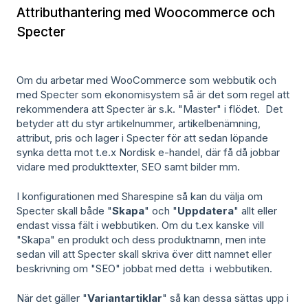
Attributhantering med Woocommerce och
Specter
Om du arbetar med WooCommerce som webbutik och
med Specter som ekonomisystem så är det som regel att
rekommendera att Specter är s.k. "Master" i flödet. Det
betyder att du styr artikelnummer, artikelbenämning,
attribut, pris och lager i Specter för att sedan löpande
synka detta mot t.e.x Nordisk e-handel, där få då jobbar
vidare med produkttexter, SEO samt bilder mm.
I konfigurationen med Sharespine så kan du välja om
Specter skall både "
Skapa
" och "
Uppdatera
" allt eller
endast vissa fält i webbutiken. Om du t.ex kanske vill
"Skapa" en produkt och dess produktnamn, men inte
sedan vill att Specter skall skriva över ditt namnet eller
beskrivning om "SEO" jobbat med detta i webbutiken.
När det gäller "
Variantartiklar
" så kan dessa sättas upp i