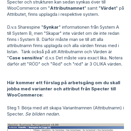
Specter och strukturen kan sedan
synkas över till
WooCommerce
om "
Attributnamnet
" samt "
Värdet
" på
Attributet, finns upplagda i respektive system.
D.v.s Sharespine "
Synkar
" informationen
från System A
till System B
, men "Skapar" inte värdet om de inte redan
finns i System B. Därför måste man se till att alla
attributnamn finns upplagda och alla värden finnas med i
listan. Tänk också på att Attributnamn och Värden är
"
Case sensitiva
" d.v.s Det
måste vara exact lika.
Notera
därför att "RÖD" och "Röd" och "röd" är 3
OLIKA
värden.
Här kommer ett förslag på arbetsgång om du skall
jobba med varianter och attribut från Specter till
WooCommerce:
Steg 1: Börja med att skapa Variantnamnen (Attributnamn) i
Specter.
Se bilden nedan.