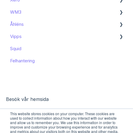
WM3
Kända begränsningar
Kom igång
Åhléns
Kom igång
Vipps
Kom igång
Squid
Funktioner och användning
Funktioner och användning
Felhantering
Kända begränsningar
Besök vår hemsida
This website stores cookies on your computer. These cookies are
used to collect information about how you interact with our website
and allow us to remember you. We use this information in order to
improve and customize your browsing experience and for analytics
and metrics about our visitors both on this website and other media.