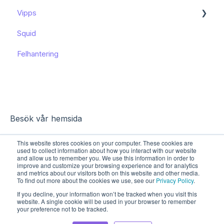
Vipps
Kom igång
Squid
Funktioner och användning
Funktioner och användning
Felhantering
Kända begränsningar
Besök vår hemsida
This website stores cookies on your computer. These cookies are
used to collect information about how you interact with our website
and allow us to remember you. We use this information in order to
improve and customize your browsing experience and for analytics
and metrics about our visitors both on this website and other media.
To find out more about the cookies we use, see our
Privacy Policy
.
If you decline, your information won’t be tracked when you visit this
website. A single cookie will be used in your browser to remember
your preference not to be tracked.
Upphovsrätt © 2026, Sharespine AB